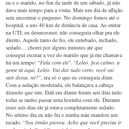
eu e o marido, no fim da tarde de um sábado, já não
dava mais tempo para a visita. Mais um dia de aflição
sem encontrar o pequeno. No domingo fomos até o
hospital, a uns 40 km de distância de casa. Ao entrar
na UTI, eu desmoronei: não conseguia olhar pra ele
direito. Aquele tanto de fio, ele entubado, inchado,
sedado… chorei por alguns minutos até que
consegui escutar a voz do marido que já me chamava
há um tempo: “
Fala com ele
”. “
Leléo. fica calmo. a
gente tá aqui, Leléo. Vai dar tudo certo. você vai
sair dessa, né?
”, era só o que eu conseguia dizer.
Com a sedação moderada, ele balançava a cabeça
dizendo que sim. Dali em diante foram seis dias indo
todas as tardes passar uma horinha com ele. Durante
esses seis dias ele já estava completamente sedado.
No sétimo dia eu não fui e minha mãe mandou um
recado. “
Seu irmão piorou. Acho que você precisa ir