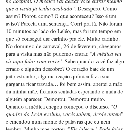
no hospital. O médico vai deixar você entrar mesmo
que a visita já tenha acabado
”. Desespero. Como
assim? Piorou como? O que aconteceu? Isso é um
aviso? Parecia uma sentença. Corri pra lá. Não foram
10 minutos ao lado do Leléo, mas foi um tempo em
que só consegui dar carinho pra ele. Muito carinho.
No domingo de carnaval, 26 de fevereiro, chegamos
para a visita mas não pudemos entrar. “
A médica vai
vir aqui falar com vocês
”. Sabe quando você faz algo
errado e alguém descobre? O coração bate de um
jeito estranho, alguma reação química faz a sua
garganta ficar travada… foi bem assim. apertei a mão
da minha mãe, ficamos sentadas esperando e nada de
alguém aparecer. Demorou. Demorou muito.
Quando a médica chegou começou o discurso. “
O
quadro do León evoluiu, vocês sabem, desde ontem
”
e emendou num monte de palavras que eu nem
lembro. Minha mãe cortou :”
Ele faleceu? Pode falar