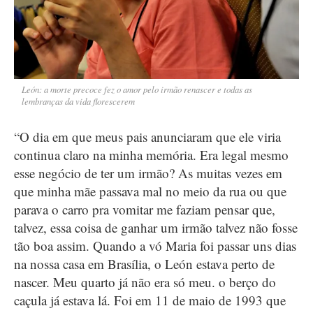
León: a morte precoce fez o amor pelo irmão renascer e todas as
lembranças da vida florescerem
“O dia em que meus pais anunciaram que ele viria
continua claro na minha memória. Era legal mesmo
esse negócio de ter um irmão? As muitas vezes em
que minha mãe passava mal no meio da rua ou que
parava o carro pra vomitar me faziam pensar que,
talvez, essa coisa de ganhar um irmão talvez não fosse
tão boa assim. Quando a vó Maria foi passar uns dias
na nossa casa em Brasília, o León estava perto de
nascer. Meu quarto já não era só meu. o berço do
caçula já estava lá. Foi em 11 de maio de 1993 que