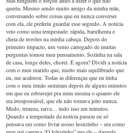
Mas ninguém o forçou antes a dizer o que não
queria. Mesmo sendo muito amigo da minha mãe,
conversando sobre coisas que eu nunca conversei
com ela, ele preferiu guardar esse segredo. A notícia
veio como uma tempestade: rápida, barulhenta e
cheia de trovões na minha cabeça. Depois do
primeiro impacto, um vento carregado de muitas
perguntas tomou meu pensamento. Sozinha na sala
de casa, longe deles, chorei. E agora? Dividi a notícia
com o meu marido que, muito mais equilibrado que
eu, me acalmou. Todas as diferenças que eu tinha
com o meu irmão sumiram depois de alguns minutos
em que eu esbravejei pra mim mesma o quanto ele
era irresponsável, que ele não tomava jeito nunca.
Medo, tristeza, raiva… tudo isso em minutos.
Quando a tempestade da notícia passou eu só
pensava em como livrar nosso leonzinho – era como
meu pai cantava “O leãozinho” pra ele – daquela