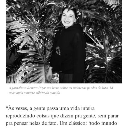
A jornalista Renata Piza: um livro sobre as inúmeras perdas do luto, 14
anos após a morte súbita do marido
“Às vezes, a gente passa uma vida inteira
reproduzindo coisas que dizem pra gente, sem parar
pra pensar nelas de fato. Um clássico: ‘todo mundo