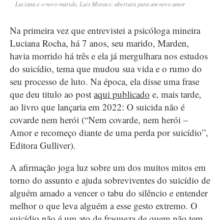
Luciana e o novo marido, Luís Moraes: abertura para um novo amor
Na primeira vez que entrevistei a psicóloga mineira
Luciana Rocha, há 7 anos, seu marido, Marden,
havia morrido há três e ela já mergulhara nos estudos
do suicídio, tema que mudou sua vida e o rumo do
seu processo de luto. Na época, ela disse uma frase
que deu titulo ao post
aqui publicado
e, mais tarde,
ao livro que lançaria em 2022: O suicida não é
covarde nem herói (“Nem covarde, nem herói –
Amor e recomeço diante de uma perda por suicídio”,
Editora Gulliver).
A afirmação joga luz sobre um dos muitos mitos em
torno do assunto e ajuda sobreviventes do suicídio de
alguém amado a vencer o tabu do silêncio e entender
melhor o que leva alguém a esse gesto extremo. O
suicídio não é um ato de fraqueza de quem não tem