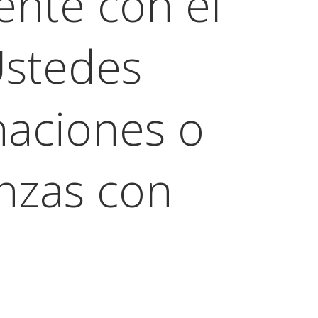
ente con el
Ustedes
aciones o
anzas con