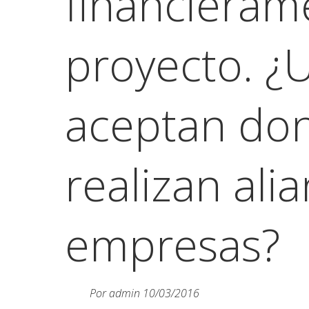
financieram
proyecto. ¿
aceptan don
realizan ali
empresas?
Por
admin
10/03/2016