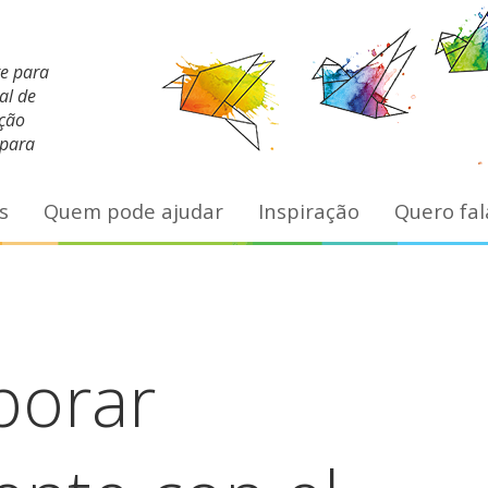
te para
al de
ação
 para
s
Quem pode ajudar
Inspiração
Quero fal
borar