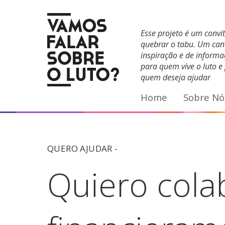
Facebook
YouTube
E-mail
Esse projeto é um convi
quebrar o tabu. Um can
inspiração e de inform
para quem vive o luto e
quem deseja ajudar
Home
Sobre Nó
QUERO AJUDAR -
Quiero cola