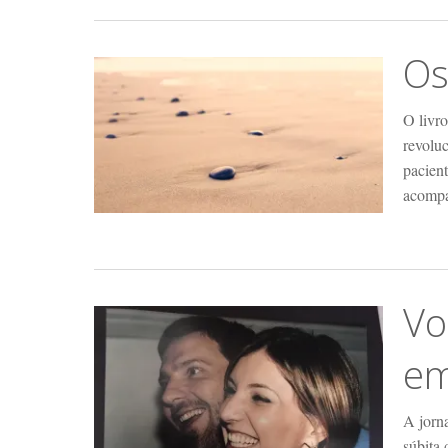
Os
O livro
revolu
pacien
acompa
Vo
em
A jorn
súbita