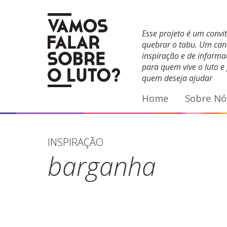
Facebook
YouTube
E-mail
Esse projeto é um convi
quebrar o tabu. Um can
inspiração e de inform
para quem vive o luto e
quem deseja ajudar
Home
Sobre Nó
INSPIRAÇÃO
barganha