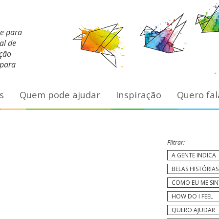
te para
al de
ação
 para
s
Quem pode ajudar
Inspiração
Quero fal
Filtrar:
A GENTE INDICA
BELAS HISTÓRIAS
COMO EU ME SI
HOW DO I FEEL
QUERO AJUDAR