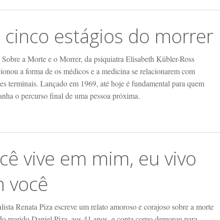
 cinco estágios do morrer
 Sobre a Morte e o Morrer, da psiquiatra Elisabeth Kübler-Ross
cionou a forma de os médicos e a medicina se relacionarem com
tes terminais. Lançado em 1969, até hoje é fundamental para quem
nha o percurso final de uma pessoa próxima.
cê vive em mim, eu vivo
 você
alista Renata Piza escreve um relato amoroso e corajoso sobre a morte
 do marido Daniel Piza, aos 41 anos, e conta como demorou para