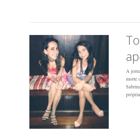
To
ap
A jorna
morte d
Sabrina
própria