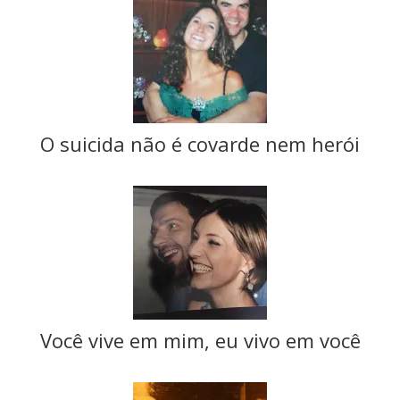
O suicida não é covarde nem herói
Você vive em mim, eu vivo em você