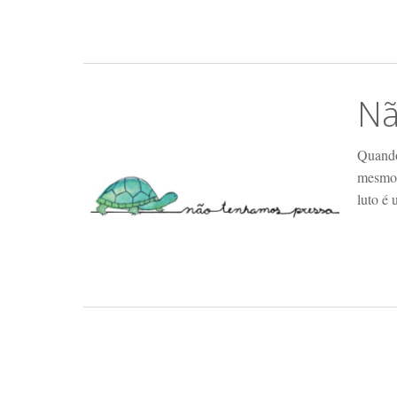
Nã
Quando
mesmo i
luto é 