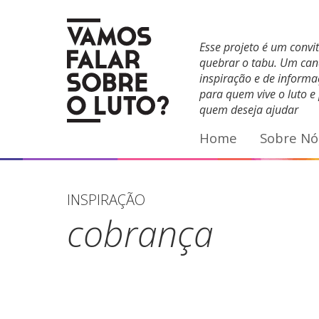
Facebook
YouTube
E-mail
Esse projeto é um convi
quebrar o tabu. Um can
inspiração e de inform
para quem vive o luto e
quem deseja ajudar
Home
Sobre Nó
INSPIRAÇÃO
cobrança