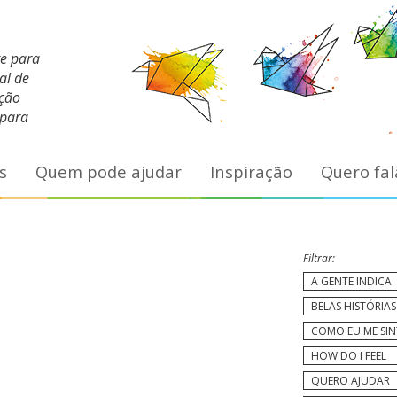
te para
al de
ação
 para
s
Quem pode ajudar
Inspiração
Quero fal
Filtrar:
A GENTE INDICA
BELAS HISTÓRIAS
COMO EU ME SI
HOW DO I FEEL
QUERO AJUDAR