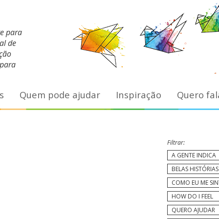
te para
al de
ação
 para
s
Quem pode ajudar
Inspiração
Quero fal
Filtrar:
A GENTE INDICA
BELAS HISTÓRIAS
COMO EU ME SI
HOW DO I FEEL
QUERO AJUDAR