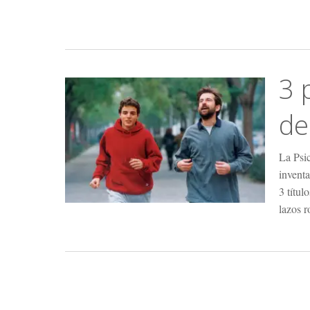
3 
de
La Psic
inventa
3 títul
lazos r