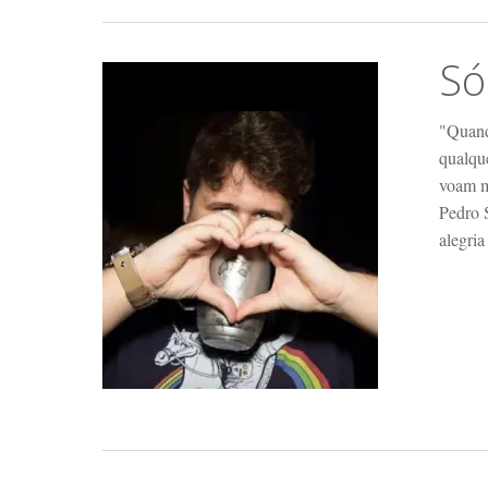
Só
"Quando
qualque
voam m
Pedro 
alegria