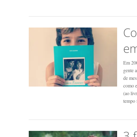
Co
em
Em 200
gente 
de mes
como en
(ao liv
tempo 
3 