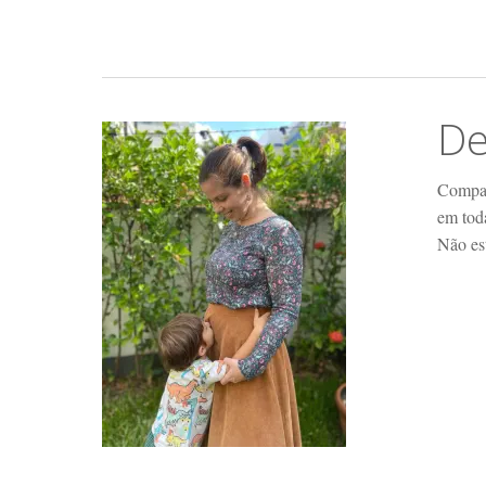
De
Compar
em tod
Não es