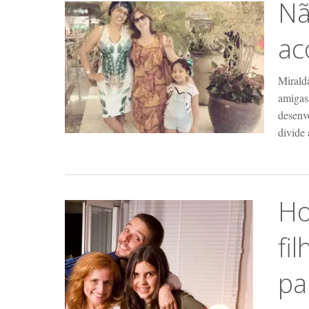
Nã
ac
Mirald
amigas
desenv
divide
Ho
fi
pa