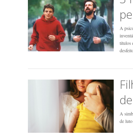
pe
A psic
inventá
títulos
desfeit
Fi
de
A simb
de lut