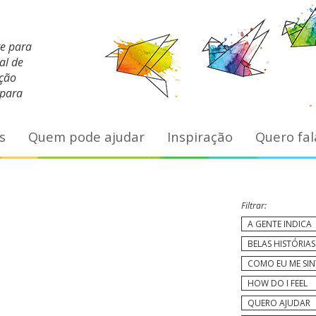
te para
al de
ação
 para
s
Quem pode ajudar
Inspiração
Quero fal
Filtrar:
A GENTE INDICA
BELAS HISTÓRIAS
COMO EU ME SI
HOW DO I FEEL
QUERO AJUDAR