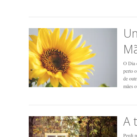
Um
M
O Dia 
perto o
de out
mães o
A 
Perdi 