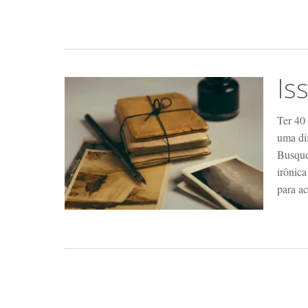
Is
Ter 40
uma dif
Busque
irônica
para a