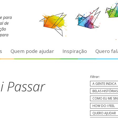
te para
al de
ação
 para
s
Quem pode ajudar
Inspiração
Quero fal
Filtrar:
i Passar
A GENTE INDICA
BELAS HISTÓRIAS
COMO EU ME SI
HOW DO I FEEL
QUERO AJUDAR