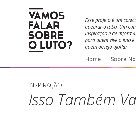
Facebook
YouTube
E-mail
Esse projeto é um convi
quebrar o tabu. Um can
inspiração e de inform
para quem vive o luto e
quem deseja ajudar
Home
Sobre Nó
INSPIRAÇÃO
Isso Também Va