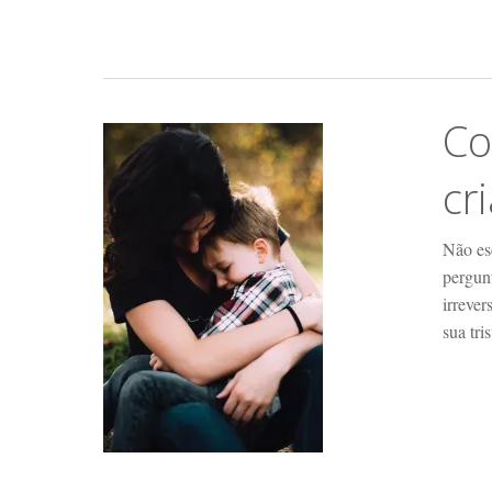
Co
cr
Não es
pergun
irrever
sua tri