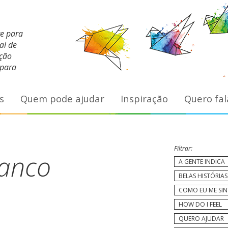
te para
al de
ação
 para
s
Quem pode ajudar
Inspiração
Quero fal
Filtrar:
ranco
A GENTE INDICA
BELAS HISTÓRIAS
COMO EU ME SI
HOW DO I FEEL
QUERO AJUDAR