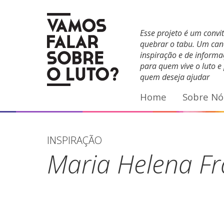
Facebook
YouTube
E-mail
Esse projeto é um convi
quebrar o tabu. Um can
inspiração e de inform
para quem vive o luto e
quem deseja ajudar
Home
Sobre Nó
INSPIRAÇÃO
Maria Helena F