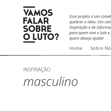
Facebook
YouTube
E-mail
Esse projeto é um convi
quebrar o tabu. Um can
inspiração e de inform
para quem vive o luto e
quem deseja ajudar
Home
Sobre Nó
INSPIRAÇÃO
masculino