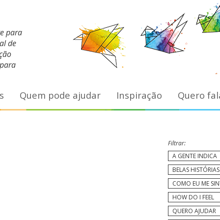
te para
al de
ação
 para
s
Quem pode ajudar
Inspiração
Quero fal
Filtrar:
A GENTE INDICA
BELAS HISTÓRIAS
COMO EU ME SI
HOW DO I FEEL
QUERO AJUDAR