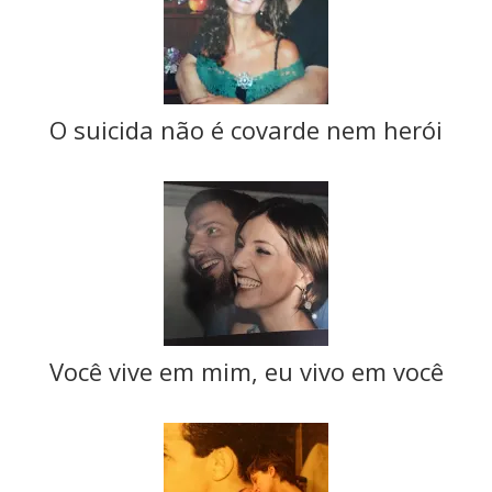
O suicida não é covarde nem herói
Você vive em mim, eu vivo em você