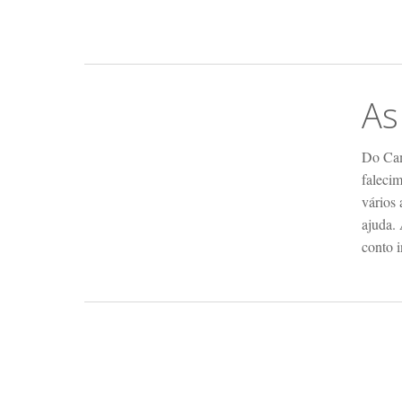
As
Do Cam
faleci
vários 
ajuda.
conto i