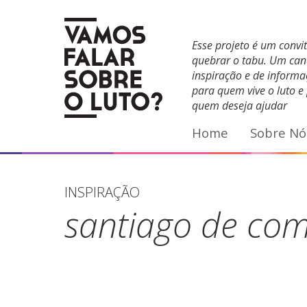
Facebook
YouTube
E-mail
Esse projeto é um convi
quebrar o tabu. Um can
inspiração e de inform
para quem vive o luto e
quem deseja ajudar
Home
Sobre Nó
INSPIRAÇÃO
santiago de com