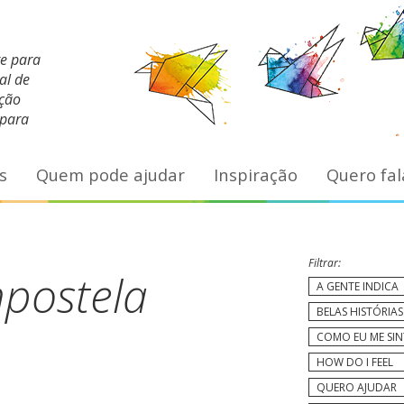
te para
al de
ação
 para
s
Quem pode ajudar
Inspiração
Quero fal
Filtrar:
postela
A GENTE INDICA
BELAS HISTÓRIAS
COMO EU ME SI
HOW DO I FEEL
QUERO AJUDAR