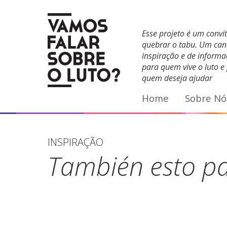
Facebook
YouTube
E-mail
Esse projeto é um convi
quebrar o tabu. Um can
inspiração e de inform
para quem vive o luto e
quem deseja ajudar
Home
Sobre Nó
INSPIRAÇÃO
También esto p