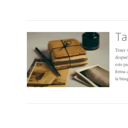
Ta
Tener 
después
esto pa
forma c
la búsq