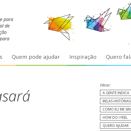
te para
al de
ação
 para
s
Quem pode ajudar
Inspiração
Quero fal
Filtrar:
asará
A GENTE INDICA
BELAS HISTÓRIAS
COMO EU ME SI
HOW DO I FEEL
QUERO AJUDAR