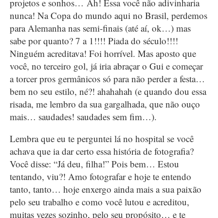
projetos e sonhos… Ah! Essa você não adivinharia
nunca! Na Copa do mundo aqui no Brasil, perdemos
para Alemanha nas semi-finais (até aí, ok…) mas
sabe por quanto? 7 a 1!!!! Piada do século!!!!
Ninguém acreditava! Foi horrível. Mas aposto que
você, no terceiro gol, já iria abraçar o Gui e começar
a torcer pros germânicos só para não perder a festa…
bem no seu estilo, né?! ahahahah (e quando dou essa
risada, me lembro da sua gargalhada, que não ouço
mais… saudades! saudades sem fim…).
Lembra que eu te perguntei lá no hospital se você
achava que ia dar certo essa história de fotografia?
Você disse: “Já deu, filha!” Pois bem… Estou
tentando, viu?! Amo fotografar e hoje te entendo
tanto, tanto… hoje enxergo ainda mais a sua paixão
pelo seu trabalho e como você lutou e acreditou,
muitas vezes sozinho, pelo seu propósito… e te