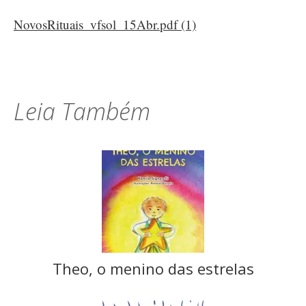
NovosRituais_vfsol_15Abr.pdf (1)
Leia Também
Theo, o menino das estrelas