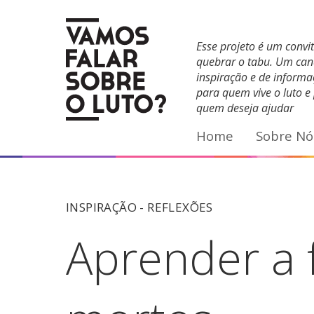
Facebook
YouTube
E-mail
Esse projeto é um convi
quebrar o tabu. Um can
inspiração e de inform
para quem vive o luto e
quem deseja ajudar
Home
Sobre Nó
INSPIRAÇÃO -
REFLEXÕES
Aprender a 