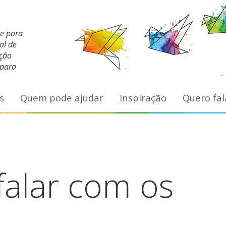
te para
al de
ação
 para
s
Quem pode ajudar
Inspiração
Quero fal
falar com os