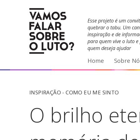
Facebook
YouTube
E-mail
Esse projeto é um convi
quebrar o tabu. Um can
inspiração e de inform
para quem vive o luto e
quem deseja ajudar
Home
Sobre Nó
INSPIRAÇÃO -
COMO EU ME SINTO
O brilho et