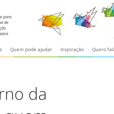
te para
al de
ação
 para
s
Quem pode ajudar
Inspiração
Quero fal
erno da