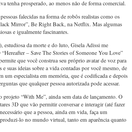
tiva tenha prosperado, ao menos não de forma comercial.
pessoas falecidas na forma de robôs realistas como os
Black Mirror”, Be Right Back, na Netflix. Mas algumas
iosas e igualmente fascinantes.
 estudiosa da morte e do luto, Gisela Adissi me
. O “Hereafter – Save The Stories of Someone You Love”
permite que você construa seu próprio avatar de voz para
as e suas ideias sobre a vida contadas por você mesmo, de
om um especialista em memória, que é codificada e depois
erguntas que qualquer pessoa autorizada pode acessar.
 o projeto “With Me”, ainda sem data de lançamento. O
ares 3D que vão permitir conversar e interagir (até fazer
 é necessário que a pessoa, ainda em vida, faça um
produzi-lo no mundo virtual, tanto em aparência quanto