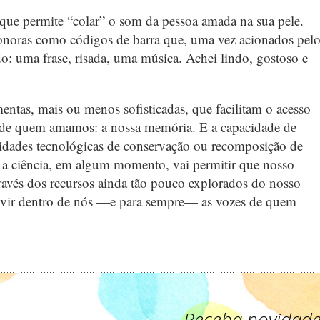
o que permite “colar” o som da pessoa amada na sua pele.
onoras como códigos de barra que, uma vez acionados pel
: uma frase, risada, uma música. Achei lindo, gostoso e
entas, mais ou menos sofisticadas, que facilitam o acesso
 de quem amamos: a nossa memória. E a capacidade de
ilidades tecnológicas de conservação ou recomposição de
l, a ciência, em algum momento, vai permitir que nosso
através dos recursos ainda tão pouco explorados do nosso
ouvir dentro de nós —e para sempre— as vozes de quem
Receba novidade