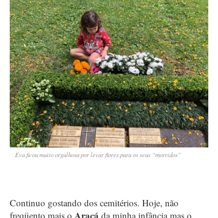
Eva ficou muito orgulhosa por levar flores para os seus “morridos”
Continuo gostando dos cemitérios. Hoje, não
Araçá
freqüento mais o
da minha infância mas o