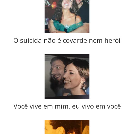
O suicida não é covarde nem herói
Você vive em mim, eu vivo em você